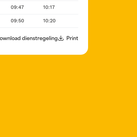
09:47
10:17
09:50
10:20
ownload dienstregeling
Print