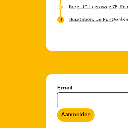
Burg. JG Legroweg 75, Eel
Busstation, De Punt
Aanko
B
Email
Aanmelden