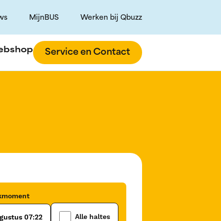
ws
MijnBUS
Werken bij Qbuzz
ebshop
Service en Contact
ekmoment
Alle haltes
gustus 07:22