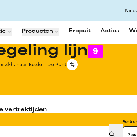
Nieu
Eropuit
Acties
W
ie
Producten
geling lijn
9
ni Zkh. naar Eelde - De Punt
e vertrektijden
Vertr
7 au