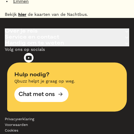
Emmen
Bekijk
hier
de kaarten van de Nachtbus.
Over je reis
Service en contact
Handig om te weten
Volg ons op socials
Hulp nodig?
Qbuzz helpt je graag op weg.
Chat met ons
Privacyverklaring
Voorwaarden
Cookies