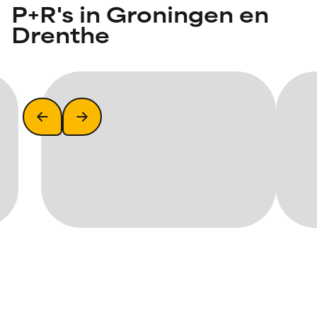
P+R's in Groningen en
Drenthe
vanuit de richting Zuidwest-Groningen
(N355)
P+R Reitdiep
Vanaf P+R Reitdiep rijd je met Q-linkbussen naar Zernike,