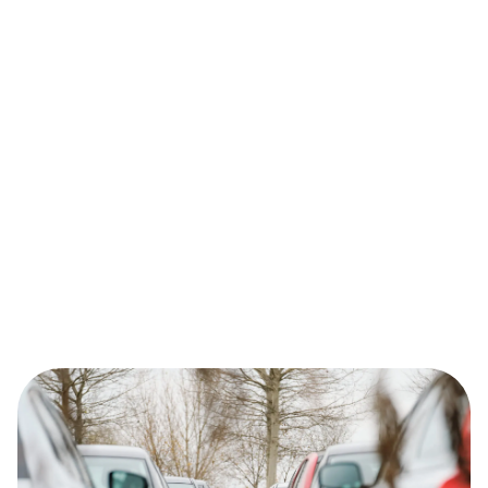
de binnenstad, het UMCG en Zuidhorn. Je vindt hier 300
parkeerplaatsen, digitale reisinformatie, een overdekte
wachtruimte en -fietsenstalling, (bedrijfs)fietskluizen en
een openbaar toilet.
Direct naast deze P+R ligt het winkelcentrum Reitdiep. Je
kunt vanaf hier ook doorreizen met je eigen fiets via
‘Doorfietsroute Groningen-Zuidhorn’.
Meer over P+R Reitdiep