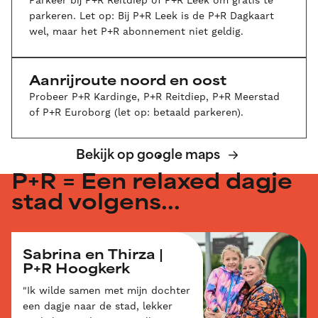
Parkeer bij P+R Reitdiep of P+R Leek om gratis te
parkeren. Let op: Bij P+R Leek is de P+R Dagkaart
wel, maar het P+R abonnement niet geldig.
Aanrijroute noord en oost
Probeer P+R Kardinge, P+R Reitdiep, P+R Meerstad
of P+R Euroborg (let op: betaald parkeren).
Bekijk op google maps
P+R = Een relaxed dagje
stad volgens...
Sabrina en Thirza |
P+R Hoogkerk
"Ik wilde samen met mijn dochter
een dagje naar de stad, lekker