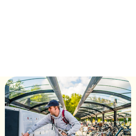
Broezz'n
Reis solo of met twee volwassenen een dag lang onbeperkt
met de bus in Groningen en Drenthe. Nieuw: solo-broezz'n
voor €10! Voor maar €3,50 extra reis je samen. Per
volwassene reizen drie kinderen (tm 11 jaar) gratis mee.
Lees meer