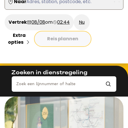
Naar
Adres, station, postcode, etc.
Vertrek
08/08
om
02:44
Nu
Extra
Reis plannen
opties
Zoeken in dienstregeling