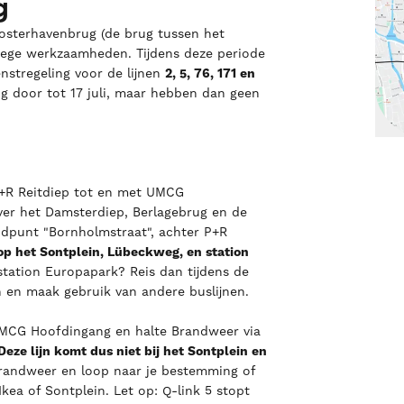
g
Oosterhavenbrug (de brug tussen het
ege werkzaamheden. Tijdens deze periode
nstregeling voor de lijnen
2, 5, 76, 171 en
 door tot 17 juli, maar hebben dan geen
 P+R Reitdiep tot en met UMCG
over het Damsterdiep, Berlagebrug en de
indpunt "Bornholmstraat", achter P+R
op het Sontplein, Lübeckweg, en station
a station Europapark? Reis dan tijdens de
 en maak gebruik van andere buslijnen.
 UMCG Hoofdingang en halte Brandweer via
Deze lijn komt dus niet bij het Sontplein en
Brandweer en loop naar je bestemming of
Ikea of Sontplein. Let op: Q-link 5 stopt