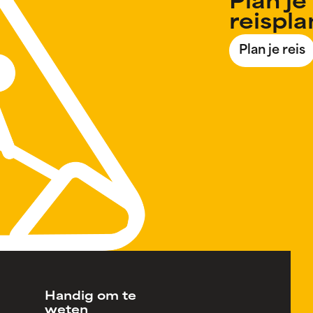
Plan je 
reispl
Plan je reis
Handig om te
weten