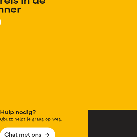
reis in de
anner
Hulp nodig?
Qbuzz helpt je graag op weg.
Chat met ons