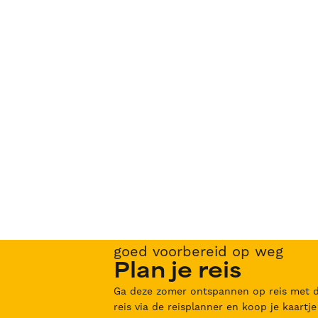
goed voorbereid op weg
Plan je reis
Ga deze zomer ontspannen op reis met de
reis via de reisplanner en koop je kaartje