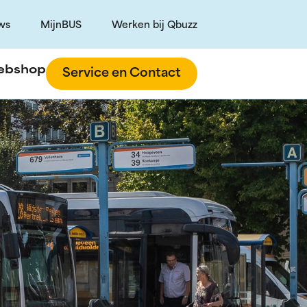
ws
MijnBUS
Werken bij Qbuzz
ebshop
Service en Contact