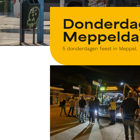
Donderda
Meppelda
5 donderdagen feest in Meppel.