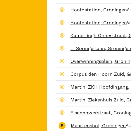
Hoofdstation, Groningen
A
Hoofdstation, Groningen
V
Kamerlingh Onnesstraat, 
L. Springerlaan, Groninge
Overwinningsplein, Groni
Corpus den Hoorn Zuid, G
Martini ZKH Hoofdingang,
Martini Ziekenhuis Zuid, 
Eisenhowerstraat, Gronin
Maartenshof, Groningen
Aa
B