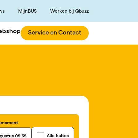
ws
MijnBUS
Werken bij Qbuzz
ebshop
Service en Contact
ekmoment
Alle haltes
gustus 05:55