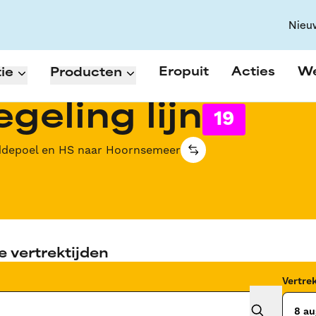
Nieu
Eropuit
Acties
W
ie
Producten
geling lijn
19
ddepoel en HS naar Hoornsemeer
e vertrektijden
Vertr
8 au