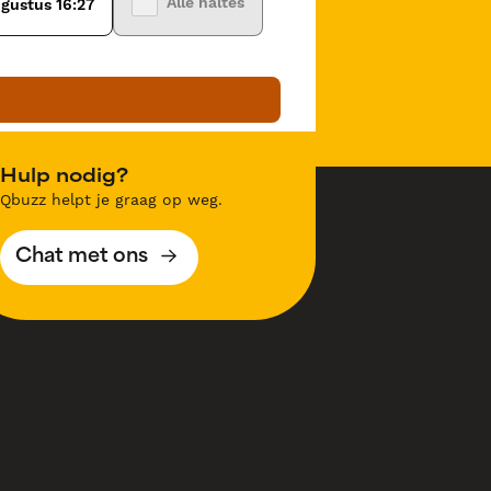
Alle haltes
gustus 16:27
Hulp nodig?
Qbuzz helpt je graag op weg.
Chat met ons