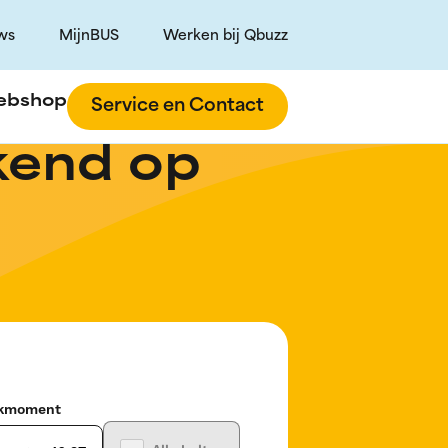
ws
MijnBUS
Werken bij Qbuzz
ebshop
Service en Contact
kend op
ekmoment