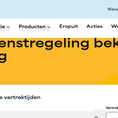
Nieu
Eropuit
Acties
W
ie
Producten
enstregeling be
g
e vertrektijden
Vertr