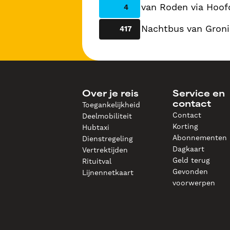
van Roden via Hoof
4
Nachtbus van Groni
417
Over je reis
Service en
Toegankelijkheid
contact
Contact
Deelmobiliteit
Korting
Hubtaxi
Abonnementen
Dienstregeling
Dagkaart
Vertrektijden
Geld terug
Rituitval
Gevonden
Lijnennetkaart
voorwerpen