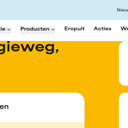
Nieu
Eropuit
Acties
W
ie
Producten
gieweg,
den