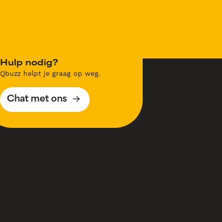
Hulp nodig?
Qbuzz helpt je graag op weg.
Chat met ons