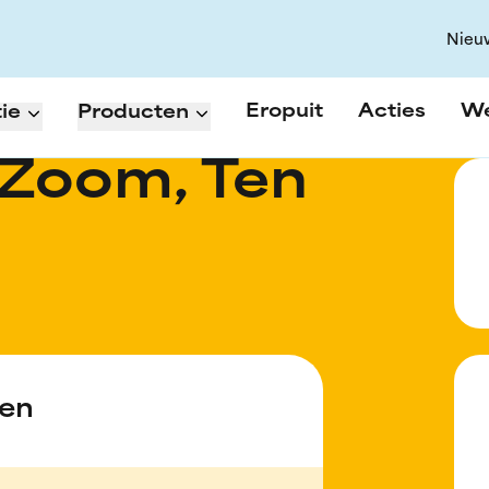
Nieu
Eropuit
Acties
W
ie
Producten
Zoom, Ten
den