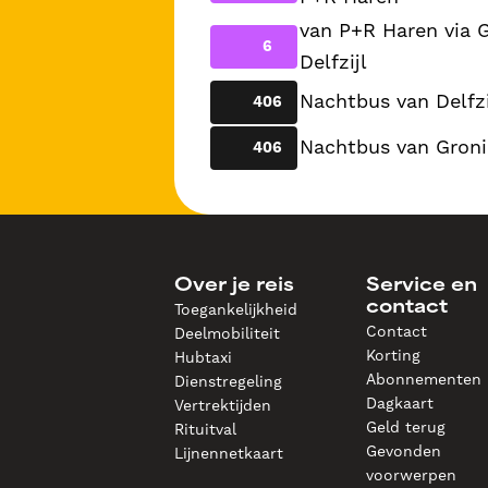
van P+R Haren via 
6
Delfzijl
Nachtbus van Delfzi
406
Nachtbus van Gronin
406
Over je reis
Service en
contact
Toegankelijkheid
Contact
Deelmobiliteit
Korting
Hubtaxi
Abonnementen
Dienstregeling
Dagkaart
Vertrektijden
Geld terug
Rituitval
Gevonden
Lijnennetkaart
voorwerpen