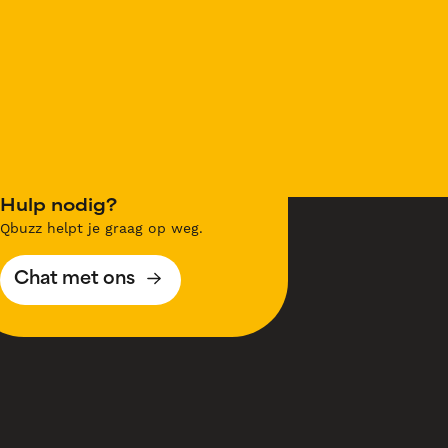
Hulp nodig?
Qbuzz helpt je graag op weg.
Chat met ons