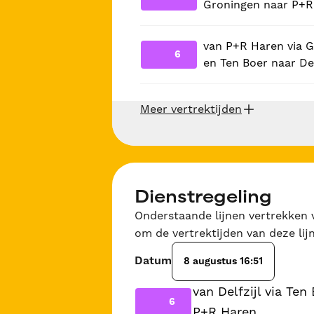
Groningen naar P+R
van P+R Haren via 
6
en Ten Boer naar Del
Meer vertrektijden
Dienstregeling
Onderstaande lijnen vertrekken v
om de vertrektijden van deze lijn
Datum
8 augustus 16:51
van Delfzijl via Te
6
P+R Haren