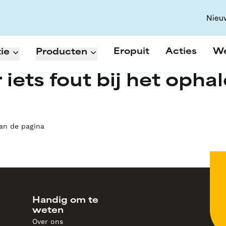
Nieu
Eropuit
Acties
W
ie
Producten
 iets fout bij het opha
van de pagina
Handig om te
weten
Over ons